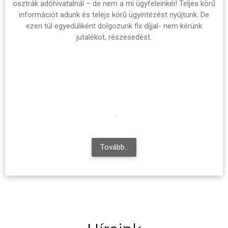
osztrák adóhivatalnál – de nem a mi ügyfeleinkéi! Teljes körű
információt adunk és telejs körű ügyintézést nyújtunk. De
ezen túl egyedüliként dolgozunk fix díjjal- nem kérünk
jutalékot, részesedést.
.
Tovább..