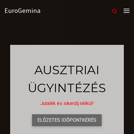
Skip to content
EuroGemina
Keresés
Me
AUSZTRIAI
ÜGYINTÉZÉS
· Jutalék és sikerdíj nélkül! ·
ELŐZETES IDŐPONTKÉRÉS