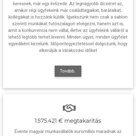
keresnek, már egy évtizede. Az legnagyobb dícséret az,
amikor régi ügyfekeink már családtagjaikat, barátaikat,
kollégáikat is hozzánk küldik. Igyekszünk nem csak a sablon
szerinti munkákat futószalagon elvégezni, hanem azt is,
amit a konkurrencia nem vállal, illetve az ügyfeleink válláról a
lehető legtöbb terhet levenni. Minden ügyet, minden ügyfelet
egyediként kezelünk. Időpontegyeztetéssel dolgozunk, hogy
elkerüljük a várakozási időket
Tovább..
1.575.421 € megtakarítás
Évente magyar munkavállalók euromilliói maradnak az