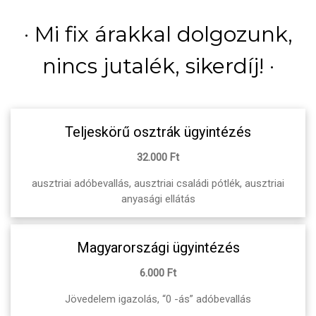
· Mi fix árakkal dolgozunk,
nincs jutalék, sikerdíj! ·
Teljeskörű osztrák ügyintézés
32.000 Ft
ausztriai adóbevallás, ausztriai családi pótlék, ausztriai
anyasági ellátás
Magyarországi ügyintézés
6.000 Ft
Jövedelem igazolás, “0 -ás” adóbevallás