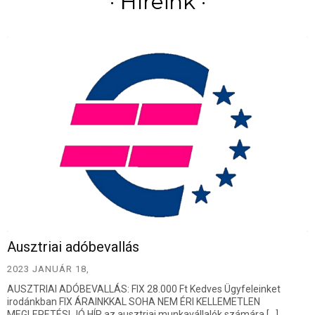
· Híreink ·
Ausztriai adóbevallás
2023 JANUÁR 18,
AUSZTRIAI ADÓBEVALLÁS: FIX 28.000 Ft Kedves Ügyfeleinket
irodánkban FIX ÁRAINKKAL SOHA NEM ÉRI KELLEMETLEN
MEGLEPETÉS! JÓ HÍR az ausztriai munkavállalók számára […]