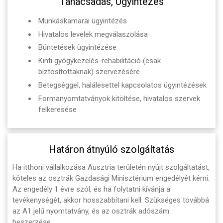
Tanácsadás, Ügyintézés
Munkáskamarai ügyintézés
Hivatalos levelek megválaszolása
Büntetések ügyintézése
Kinti gyógykezelés-rehabilitáció (csak
biztosítottaknak) szervezésére
Betegséggel, halálesettel kapcsolatos ügyintézések
Formanyomtatványok kitöltése, hivatalos szervek
felkeresése
Határon átnyúló szolgáltatás
Ha itthoni vállalkozása Ausztria területén nyújt szolgáltatást,
köteles az osztrák Gazdasági Minisztérium engedélyét kérni.
Az engedély 1 évre szól, és ha folytatni kívánja a
tevékenységét, akkor hosszabbítani kell. Szükséges továbbá
az A1 jelű nyomtatvány, és az osztrák adószám
beszerzése.