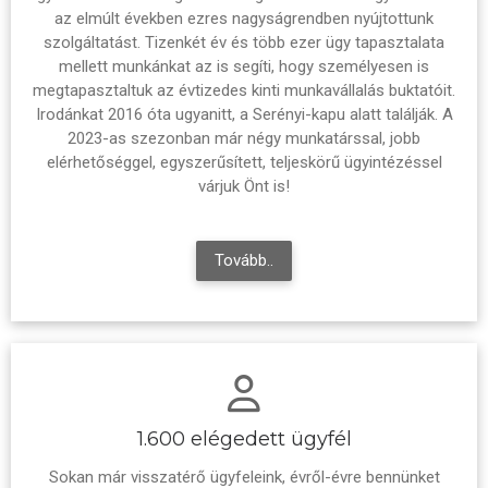
az elmúlt években ezres nagyságrendben nyújtottunk
szolgáltatást. Tizenkét év és több ezer ügy tapasztalata
mellett munkánkat az is segíti, hogy személyesen is
megtapasztaltuk az évtizedes kinti munkavállalás buktatóit.
Irodánkat 2016 óta ugyanitt, a Serényi-kapu alatt találják. A
2023-as szezonban már négy munkatárssal, jobb
elérhetőséggel, egyszerűsített, teljeskörű ügyintézéssel
várjuk Önt is!
Tovább..
1.600 elégedett ügyfél
Sokan már visszatérő ügyfeleink, évről-évre bennünket