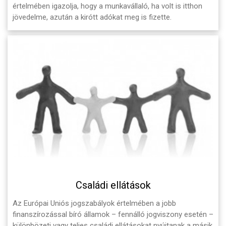
értelmében igazolja, hogy a munkavállaló, ha volt is itthon
jövedelme, azután a kirótt adókat meg is fizette.
Családi ellátások
Az Európai Uniós jogszabályok értelmében a jobb
finanszírozással bíró államok – fennálló jogviszony esetén –
különbözeti vagy teljes családi ellátásokat nyújtanak a másik