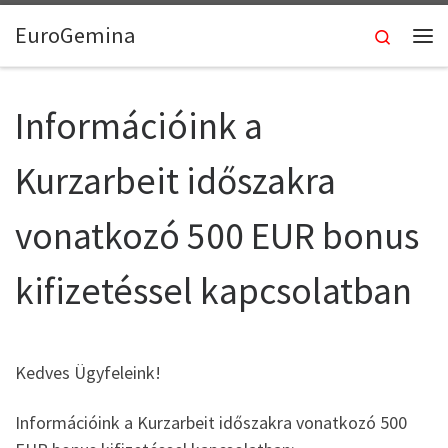
Skip to content
EuroGemina
Keresés
Me
Információink a
Kurzarbeit időszakra
vonatkozó 500 EUR bonus
kifizetéssel kapcsolatban
Kedves Ügyfeleink!
Információink a Kurzarbeit időszakra vonatkozó 500