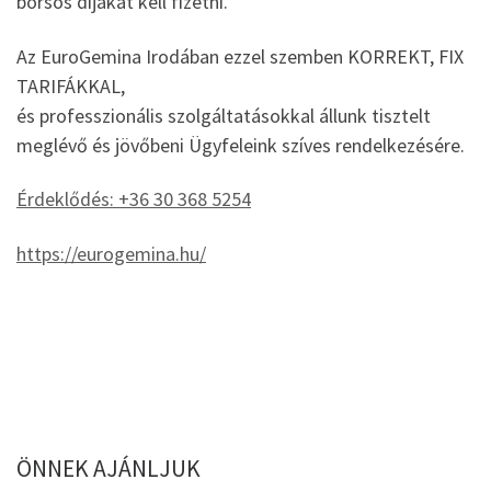
borsos díjakat kell fizetni.
Az EuroGemina Irodában ezzel szemben KORREKT, FIX
TARIFÁKKAL,
és professzionális szolgáltatásokkal állunk tisztelt
meglévő és jövőbeni Ügyfeleink szíves rendelkezésére.
Érdeklődés: +36 30 368 5254
https://eurogemina.hu/
ÖNNEK AJÁNLJUK