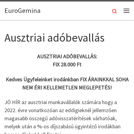
Skip to content
EuroGemina
Keresés
Me
Ausztriai adóbevallás
AUSZTRIAI ADÓBEVALLÁS:
FIX 28.000 Ft
Kedves Ügyfeleinket irodánkban FIX ÁRAINKKAL SOHA
NEM ÉRI KELLEMETLEN MEGLEPETÉS!
JÓ HÍR az ausztriai munkavállalók számára hogy a
2022. évre vonatkozóan az eddigieknél jellemzően
magasabb összegű adóvisszatérítések várhatóak,
melyek után a %-os díjszabású ügyintéző irodákban