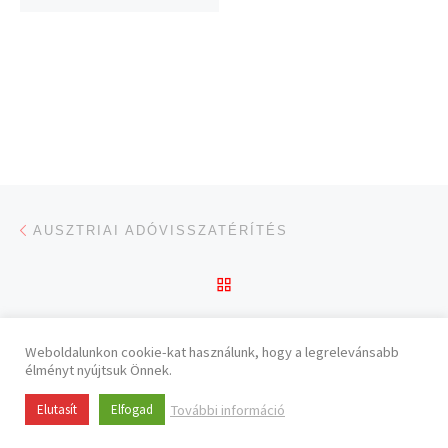
Navigálás a bejegyzések között
Previous post
AUSZTRIAI ADÓVISSZATÉRÍTÉS
BACK TO POST LIST
Weboldalunkon cookie-kat használunk, hogy a legrelevánsabb
© 2026
EuroGemina
– All rights reserved
élményt nyújtsuk Önnek.
További információ
Elutasít
Elfogad