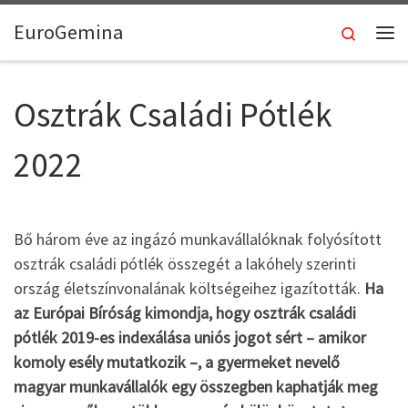
Skip to content
EuroGemina
Keresés
Me
Osztrák Családi Pótlék
2022
Bő három éve az ingázó munkavállalóknak folyósított
osztrák családi pótlék összegét a lakóhely szerinti
ország életszínvonalának költségeihez igazították.
Ha
az Európai Bíróság kimondja, hogy osztrák családi
pótlék 2019-es indexálása uniós jogot sért – amikor
komoly esély mutatkozik –, a gyermeket nevelő
magyar munkavállalók egy összegben kaphatják meg