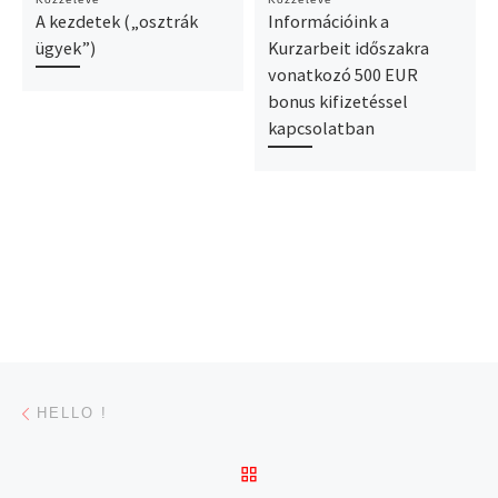
A kezdetek („osztrák
Információink a
ügyek”)
Kurzarbeit időszakra
vonatkozó 500 EUR
bonus kifizetéssel
kapcsolatban
Navigálás a bejegyzések között
Previous post
HELLO !
BACK TO POST LIST