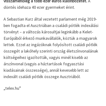
visszamenőleg a több ezer eurós különbözetet.
A
döntés idehaza 40 ezer gyermeket érint.
A Sebastian Kurz által vezetett parlament még 2019-
ben fogadta el Ausztriában a családi pótlék indexálási
törvényt – a változás károsultjai leginkább a Kelet-
Európából érkező munkavállalók, köztük a magyarok
lettek. Ezzel az ingázóknak folyósított családi pótlék
összegét a lakóhely szerinti ország életszínvonalának
költségeihez igazították, vagyis minél kisebb az
árszínvonal (vagyis a háztartások fogyasztási
kiadásainak összessége), annál kevesebb lett az
indexált családi pótlék összege Ausztriából.
„telex.hu”